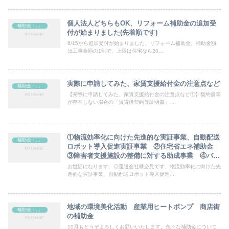
個人法人どちらもOK、リフォーム補助金の追加受
補助金・助成金
付が始まりました(先着順です)
6/15から追加受付が始まりました、リフォーム補助金。補助金額
は工事金額の1割で、上限は住宅なら20...
実際に申請してみた、家賃支援給付金の注意点など
補助金・助成金
【実際に申請してみた、家賃支援給付金の注意点など①】契約書等
が存在しない場合の「賃貸借契約等証明書」...
①物流効率化に向けた先進的な実証事業、自動配送
補助金・助成金
ロボット導入促進実証事業 ②住宅省エネ補助金
③障害者支援施設の整備に対する助成事業 ④バイ
オエコノミー産業創出支援事業費補助金
お世話になります。◎運送会社様必見です。物流効率化に向けた先
進的な実証事業、自動配送ロボット導入促進...
地域の環境美化活動 産業用ヒートポンプ 商店街
補助金・助成金
の補助金
10月もどうぞよろしくお願いいたします。色々な補助金について