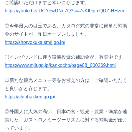
ご確認いただけますと幸いに存じます。
https://youtu.be/lUCYewDNo7Q?si=7vKI0igmQDZ-HHzm
◎今年最大の目玉である、カタログ式の非常に簡単な補助
金のサイトが、昨日オープンしました。
https://shoryokuka.smrj.go.jp/
◎インバウンドに伴う設備投資の補助金が、募集中です。
https://www.mlit.go.jp/kankocho/page08_000269.html
◎新たな観光メニュー等をお考えの方は、ご確認いただく
と良いかと存じます。
https://shinhakken.go.jp/
◎外国人に人気の高い、日本の食・観光・農業・漁業が連
携した、ガストロノミーツーリズムに対する補助金が始ま
っています。