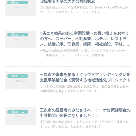
◎住宅省エネの大きな補助制度
補助金・助成金
◎住宅の省エネの大きな補助制度とても分かりやすい資料をお作り
のリフォーム会社さんがいらっしゃいました...
○省エネ効果のある空調設備への買い換えをお考え
補助金・助成金
の方へ スーパー、不動産業、ホテル、レストラ
ン、結婚式場、理容業、病院、福祉施設、学校、幼
稚園など、ほとんどの業種に当てはまり、2／3が補
○省エネ効果のある空調設備への買い換えをお考えの方へスーパ
助される補助金が、これから応募開始されます。
ー、不動産業、ホテル、レストラン、結婚式場...
三次市の未来を創る！クラウドファンディング活用
補助金・助成金
支援事業補助金で実現する地域活性化プロジェクト
1. はじめに広島県北部に位置する三次市は、豊かな自然と歴史あ
る地域資源を有する魅力的な都市です。し...
三次市の経営者のみなさまへ、コロナ対策補助金の
補助金・助成金
申請期間が延長になりました！！
下記補助金の申請期限が、６月末から７月31日金曜日に延長され
ました。間に合わないと思われ、諦められて...