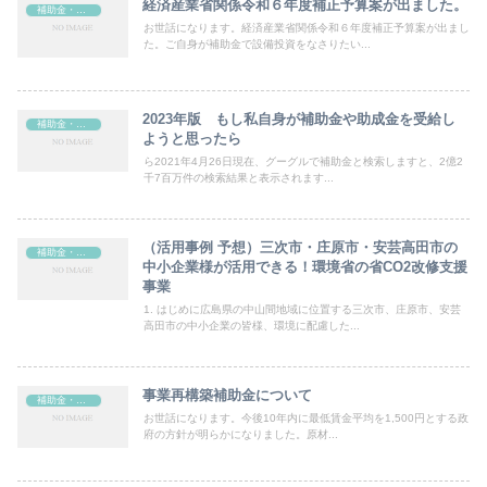
経済産業省関係令和６年度補正予算案が出ました。
補助金・助成金
お世話になります。経済産業省関係令和６年度補正予算案が出まし
た。ご自身が補助金で設備投資をなさりたい...
2023年版 もし私自身が補助金や助成金を受給し
補助金・助成金
ようと思ったら
ら2021年4月26日現在、グーグルで補助金と検索しますと、2億2
千7百万件の検索結果と表示されます...
（活用事例 予想）三次市・庄原市・安芸高田市の
補助金・助成金
中小企業様が活用できる！環境省の省CO2改修支援
事業
1. はじめに広島県の中山間地域に位置する三次市、庄原市、安芸
高田市の中小企業の皆様、環境に配慮した...
事業再構築補助金について
補助金・助成金
お世話になります。今後10年内に最低賃金平均を1,500円とする政
府の方針が明らかになりました。原材...