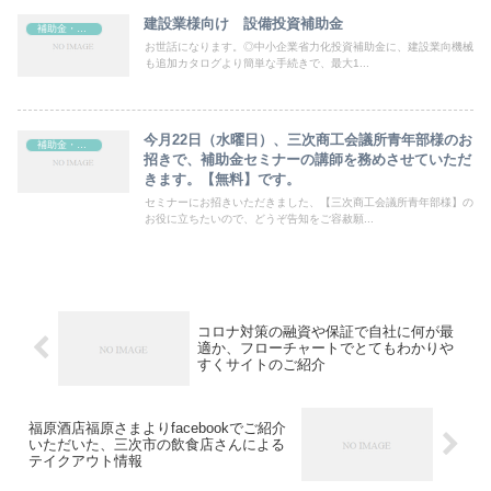
建設業様向け 設備投資補助金
補助金・助成金
お世話になります。◎中小企業省力化投資補助金に、建設業向機械
も追加カタログより簡単な手続きで、最大1...
今月22日（水曜日）、三次商工会議所青年部様のお
補助金・助成金
招きで、補助金セミナーの講師を務めさせていただ
きます。【無料】です。
セミナーにお招きいただきました、【三次商工会議所青年部様】の
お役に立ちたいので、どうぞ告知をご容赦願...
コロナ対策の融資や保証で自社に何が最
適か、フローチャートでとてもわかりや
すくサイトのご紹介
福原酒店福原さまよりfacebookでご紹介
いただいた、三次市の飲食店さんによる
テイクアウト情報