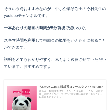
そういう時おすすめなのが、中小企業診断士の今村先生の
youtubeチャンネルです。
一本あたりの動画の時間が5分前後で短い
ので、
スキマ時間を利用
して補助金の概要をかんたんに知ること
ができます。
説明もとてもわかりやすく
、私もよく視聴させていただい
ています。おすすめですよ！
もいちゃんねる 現場系コンサルタントYouTuber
補助金、税制優遇措置、３Ｓ・５Ｓ活動、ＩＳＯ、目標管
理、環境法令など、主に中小製造業経営者の「知りたい」
に応えるチャンネ...