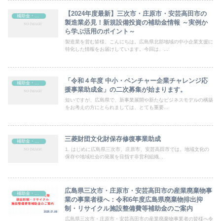
【2024年度最新】三次市・庄原市・安芸高田市の
補助金・助成金
製造業必見！新規設備投資の補助金情報 ～実例か
ら学ぶ活用のポイント～
製造業を営む皆様、こんにちは。広島県北部地域の中小企業支援に
特化した情報をお届けしています。今回は、...
「令和４年度 中小・ベンチャー企業チャレンジ応
補助金・助成金
援事業助成金」の二次募集が始まります。
短いですが、広島県で、新事業展開や新たなビジネスモデルの構築
をお考えの方にとられましては、とても重要...
三菱財団文化財保存修復事業助成
補助金・助成金
1. はじめに広島県三次市、庄原市、安芸高田市では、地域文化の
保存や地域社会の発展を目指す非営利組織...
広島県三次市・庄原市・安芸高田市の産業廃棄物事
補助金・助成金
業の事業者様へ：令和6年度広島県廃棄物排出抑
制・リサイクル施設整備費等補助金のご案内
広島県三次市・庄原市・安芸高田市の産業廃棄物事業者の皆様へ令