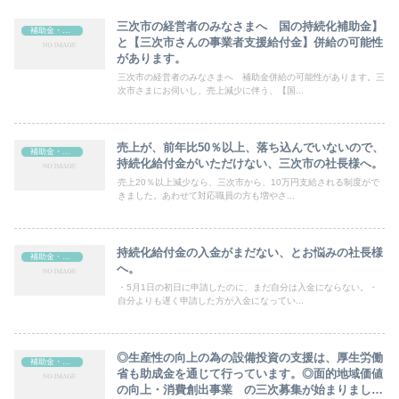
三次市の経営者のみなさまへ 国の持続化補助金】
補助金・助成金
と【三次市さんの事業者支援給付金】併給の可能性
があります。
三次市の経営者のみなさまへ 補助金併給の可能性があります。三
次市さまにお伺いし、売上減少に伴う、【国...
売上が、前年比50％以上、落ち込んでいないので、
補助金・助成金
持続化給付金がいただけない、三次市の社長様へ。
売上20％以上減少なら、三次市から、10万円支給される制度がで
きました。あわせて対応職員の方も増やさ...
持続化給付金の入金がまだない、とお悩みの社長様
補助金・助成金
へ。
・5月1日の初日に申請したのに、まだ自分は入金にならない。・
自分よりも遅く申請した方が入金になってい...
◎生産性の向上の為の設備投資の支援は、厚生労働
補助金・助成金
省も助成金を通じて行っています。◎面的地域価値
の向上・消費創出事業 の三次募集が始まりまし