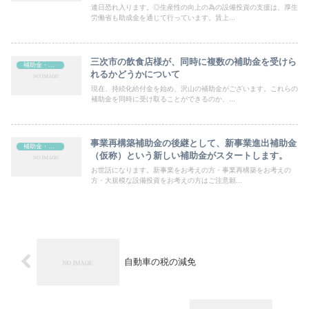
た。￼
連日恐れ入ります。◎生産性の向上の為の設備投資の支援は、厚生
労働省も助成金を通じて行っています。賃上...
三次市の飲食店様が、同時に複数の補助金を受けら
補助金・助成金
れるかどうかについて
現在、持続化給付金を始め、沢山の補助金がございます。これらの
補助金を同時に受け取ることができるのか、...
事業再構築補助金の後継として、新事業進出補助金
補助金・助成金
（仮称）という新しい補助金がスタートします。
お世話になります。新事業をお考えの方・事業再構築をお考えの
方・大規模な設備投資をお考えの方はご注意願...
自動車の税の減免