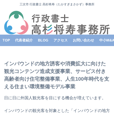
三次市 行政書士 高杉将寿（たかすぎまさかず）事務所
TOP
代表者紹介
BLOG
アクセス
お問い合わせ
中小M&
インバウンドの地方誘客や消費拡大に向けた
観光コンテンツ造成支援事業、サービス付き
高齢者向け住宅整備事業、人生100年時代を支
える住まい環境整備モデル事業
日に日に外国人観光客を目にする機会が増えています。
インバウンドの観光客を対象とした「インバウンドの地方