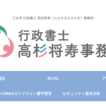
三次市 行政書士 高杉将寿（たかすぎまさかず）事務所
紹介
BLOG
ア
中小M&Aガイドライン遵守宣言
セキュリティ基本方針