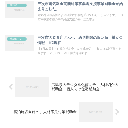
三次市電気料金高騰対策事業者支援事業補助金が始
補助金・助成金
まりました。
電気料金の高騰により経営に影響を受けていらっしゃいます、三次
市内事業者様の事業継続支援の為、三次市か...
三次市の飲食店さんへ 締切期限の近い順 補助金
補助金・助成金
情報 5/2現在
【5月29日】・IT導入補助金 ２次締め切り 秋には3次募集もあ
ります・デリバリーやEC販売を開始す...
広島県のデジタル化補助金 人材紹介の
補助金 個人向け住宅補助金
宿泊施設向けの、人材不足対策補助金