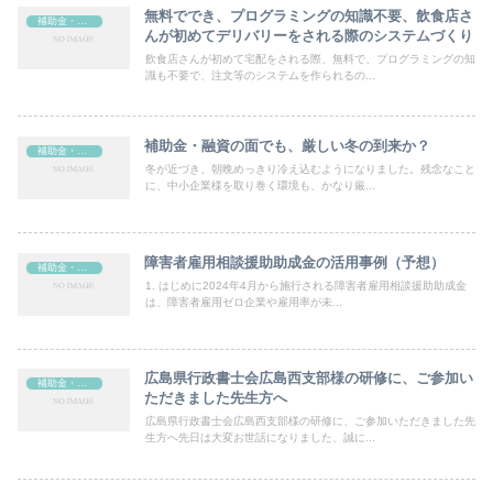
無料ででき、プログラミングの知識不要、飲食店さ
補助金・助成金
んが初めてデリバリーをされる際のシステムづくり
飲食店さんが初めて宅配をされる際、無料で、プログラミングの知
識も不要で、注文等のシステムを作られるの...
補助金・融資の面でも、厳しい冬の到来か？
補助金・助成金
冬が近づき、朝晩めっきり冷え込むようになりました。残念なこと
に、中小企業様を取り巻く環境も、かなり厳...
障害者雇用相談援助助成金の活用事例（予想）
補助金・助成金
1. はじめに2024年4月から施行される障害者雇用相談援助助成金
は、障害者雇用ゼロ企業や雇用率が未...
広島県行政書士会広島西支部様の研修に、ご参加い
補助金・助成金
ただきました先生方へ
広島県行政書士会広島西支部様の研修に、ご参加いただきました先
生方へ先日は大変お世話になりました、誠に...