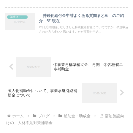
持続化給付金申請よくある質問まとめ のご紹
補助金・助成金
介 5/1現在
昨日受付開始となりました持続化給付金についてですが、早速申込
された方も多いと思います。ただ実際お申込...
①事業再構築補助金、再開 ②各種省エ
ネ補助金
省人化補助金について、事業承継引継補
助金について
ホーム
ブログ
補助金・助成金
宿泊施設向
けの、人材不足対策補助金