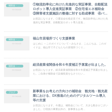
①物流効率化に向けた先進的な実証事業、自動配送
補助金・助成金
ロボット導入促進実証事業 ②住宅省エネ補助金
③障害者支援施設の整備に対する助成事業 ④バイ
オエコノミー産業創出支援事業費補助金
お世話になります。◎運送会社様必見です。物流効率化に向けた先
進的な実証事業、自動配送ロボット導入促進...
福山市居場所づくり支援事業
補助金・助成金
はじめに ～このガイドについて～みなさま、こんにちは。このガ
イドは、福山市で子どもたちの居場所づくり...
経済産業省関係令和６年度補正予算案が出ました。
補助金・助成金
お世話になります。経済産業省関係令和６年度補正予算案が出まし
た。ご自身が補助金で設備投資をなさりたい...
新事業をお考えの方向けの補助金 観光地・観光産
ブログ
業における、DX推進のためのデジタルツール導入
等の支援
お世話になります。今週は、補助金について、大きな動きがござい
ました。◎現状の事業以外の、新事業をお考...