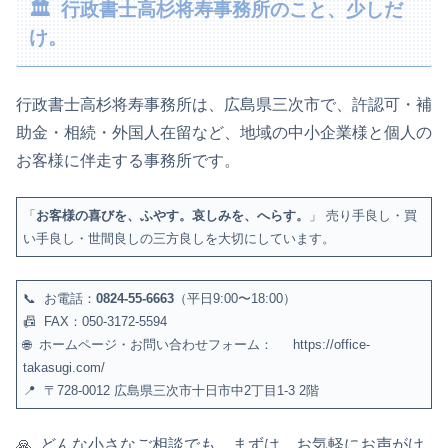
🏛️ 行政書士高杉将寿事務所のこと、少しだ
け。
行政書士高杉将寿事務所は、広島県三次市で、許認可・補
助金・相続・外国人在留など、地域の中小企業様と個人の
お客様に伴走する事務所です。
「
お客様の喜びを、ふやす。哀しみを、へらす。
」 売り手良し・買
い手良し・世間良しの三方良しを大切にしています。
📞 お電話：
0824-55-6663
（平日9:00〜18:00）
📠 FAX：050-3172-5594
🌐 ホームページ・お問い合わせフォーム： https://office-
takasugi.com/
📍 〒728-0012 広島県三次市十日市中2丁目1-3 2階
🙏 どんな小さなご相談でも、まずは、お気軽にお声がけ