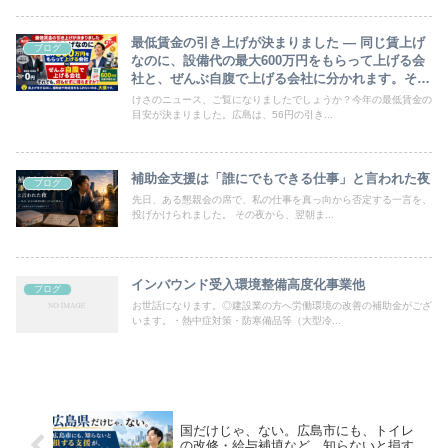
最低賃金の引き上げが決まりました ― 同じ賃上げ
ブログ
なのに、設備代の最大600万円をもらって上げる会
社と、ぜんぶ自腹で上げる会社に分かれます。それ
でも、何もせずに待ちますか？賃上げをするのに、
けさのニュース、ご覧になりましたでしょうか？今年の最低賃金の
補助金や助成金をもらわないのは、大損ですよ。
目安が決まりました。広島は、56円の引き...
補助金支援は「誰にでもできる仕事」と言われた夜
ブログ
先日、ある懇親会の席で、私の仕事を真っ向から否定する一言を、
投げかけられました。 その夜から、翌朝ま...
インバウンド受入環境整備高度化事業他
ブログ
お世話になります。◎建設業の方へ労働環境の改善の補助金がござ
います。・熱中症対策・防寒備品等（大型冷...
国だけじゃ、ない。広島市にも、トイレ
の改修・給与補填など、知らないと損す