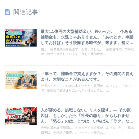
関連記事
最大1.5億円の大型補助金が、終わった。― 今ある
ブログ
補助金も、永遠じゃありません。「あのとき、申請
しておけば」そう後悔する時代が、来ます。補助金
の「特需」が終わる前に、知っておいてほしいこと
国が、補助金政策を見直す、と言いました。「補助金特需」の時代
が、終わろうとしています。今ある補助金が...
「車って、補助金で買えますか？」その質問の答え
ブログ
より、大切なことがあるんです。
社長さんから、いちばん多くいただく質問が、あります。「車っ
て、補助金で買えませんかね？」ほんとうに、...
人が辞める。挑戦しない。ミスを隠す。― その原
ブログ
因は、もしかしたら「社長の怒り」かもしれませ
ん。「怒る」のは、じつは、いちばん「ラク」な道
です。
今朝の日本経済新聞に、どきっとする言葉が、ありました。「怒る
指導は、手抜きの指導」。バレーボールの元...