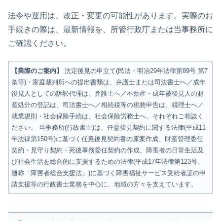
法令や運用は、改正・変更の可能性があります。実際のお
手続きの際は、最新情報を、所管行政庁または当事務所に
ご確認ください。
【業際のご案内】
法定後見の申立て(民法・明治29年法律第89号 第7
条等)・家庭裁判所への提出書類は、弁護士または司法書士へ／成年
後見人としての訴訟代理は、弁護士へ／不動産・成年被後見人の財
産処分の登記は、司法書士へ／相続税等の税務申告は、税理士へ／
就業規則・社会保険手続は、社会保険労務士へ、それぞれご相談く
ださい。 当事務所(行政書士)は、任意後見契約に関する法律(平成11
年法律第150号)に基づく任意後見契約書の原案作成、財産管理委任
契約・見守り契約・死後事務委任契約の作成、障害者の日常生活及
び社会生活を総合的に支援するための法律(平成17年法律第123号、
通称「障害者総合支援法」)に基づく障害福祉サービス受給者証の申
請支援等の行政書士業務を中心に、地域の方々を支えています。