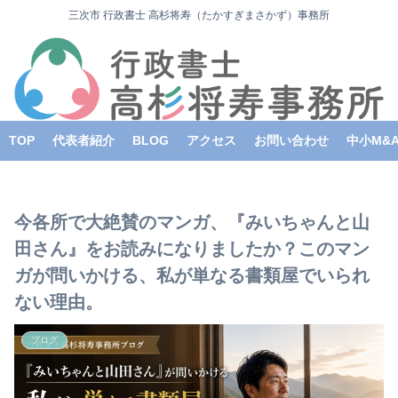
三次市 行政書士 高杉将寿（たかすぎまさかず）事務所
TOP
代表者紹介
BLOG
アクセス
お問い合わせ
中小M&
今各所で大絶賛のマンガ、『みいちゃんと山
田さん』をお読みになりましたか？このマン
ガが問いかける、私が単なる書類屋でいられ
ない理由。
ブログ