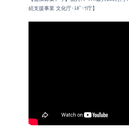
続支援事業 文化庁･ｽﾎﾟｰﾂ庁】