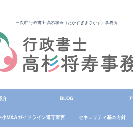
三次市 行政書士 高杉将寿（たかすぎまさかず）事務所
紹介
BLOG
ア
中小M&Aガイドライン遵守宣言
セキュリティ基本方針