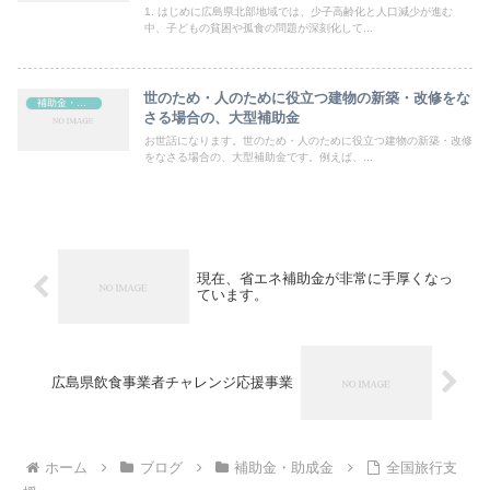
成金活用ガイド
1. はじめに広島県北部地域では、少子高齢化と人口減少が進む
中、子どもの貧困や孤食の問題が深刻化して...
世のため・人のために役立つ建物の新築・改修をな
補助金・助成金
さる場合の、大型補助金
お世話になります。世のため・人のために役立つ建物の新築・改修
をなさる場合の、大型補助金です。例えば、...
現在、省エネ補助金が非常に手厚くなっ
ています。
広島県飲食事業者チャレンジ応援事業
ホーム
ブログ
補助金・助成金
全国旅行支