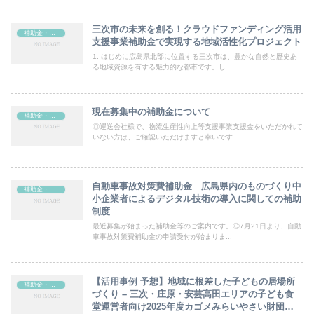
三次市の未来を創る！クラウドファンディング活用
補助金・助成金
支援事業補助金で実現する地域活性化プロジェクト
1. はじめに広島県北部に位置する三次市は、豊かな自然と歴史あ
る地域資源を有する魅力的な都市です。し...
現在募集中の補助金について
補助金・助成金
◎運送会社様で、物流生産性向上等支援事業支援金をいただかれて
いない方は、ご確認いただけますと幸いです...
自動車事故対策費補助金 広島県内のものづくり中
補助金・助成金
小企業者によるデジタル技術の導入に関しての補助
制度
最近募集が始まった補助金等のご案内です。◎7月21日より、自動
車事故対策費補助金の申請受付が始まりま...
【活用事例 予想】地域に根差した子どもの居場所
補助金・助成金
づくり – 三次・庄原・安芸高田エリアの子ども食
堂運営者向け2025年度カゴメみらいやさい財団助