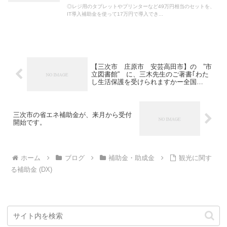
◎レジ用のタブレットやプリンターなど49万円相当のセットを、
IT導入補助金を使って17万円で導入でき...
【三次市 庄原市 安芸高田市】の ”市
立図書館” に、三木先生のご著書｢わた
し生活保護を受けられますかー全国
10,000件申請サポートの特定行政書士が
事例で解説 申請から決定まで｣が蔵書さ
れることになりました。
三次市の省エネ補助金が、来月から受付
開始です。
ホーム
ブログ
補助金・助成金
観光に関す
る補助金 (DX)