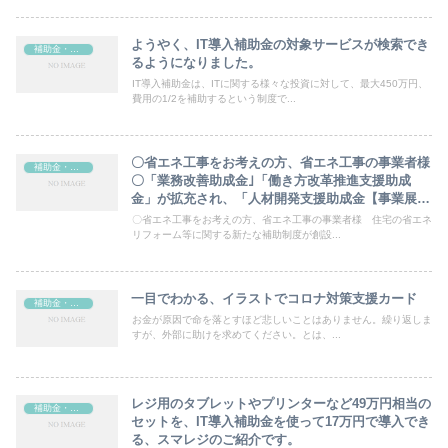
ようやく、IT導入補助金の対象サービスが検索でき
補助金・助成金
るようになりました。
IT導入補助金は、ITに関する様々な投資に対して、最大450万円、
費用の1/2を補助するという制度で...
〇省エネ工事をお考えの方、省エネ工事の事業者様
補助金・助成金
〇「業務改善助成金｣「働き方改革推進支援助成
金」が拡充され、「人材開発支援助成金【事業展開
等リスキリング支援コース（仮称） 】の新設」が
〇省エネ工事をお考えの方、省エネ工事の事業者様 住宅の省エネ
なされる予定です。
リフォーム等に関する新たな補助制度が創設...
一目でわかる、イラストでコロナ対策支援カード
補助金・助成金
お金が原因で命を落とすほど悲しいことはありません。繰り返しま
すが、外部に助けを求めてください。とは、...
レジ用のタブレットやプリンターなど49万円相当の
補助金・助成金
セットを、IT導入補助金を使って17万円で導入でき
る、スマレジのご紹介です。