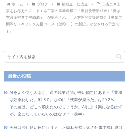
ホーム
ブログ
補助金・助成金
〇省エネ工
事をお考えの方、省エネ工事の事業者様〇「業務改善助成金｣「働き
方改革推進支援助成金」が拡充され、「人材開発支援助成金【事業展
開等リスキリング支援コース（仮称） 】の新設」がなされる予定で
す。
最近の投稿
AIをよく使う人ほど、週の残業時間が長い傾向にある－「業務
は効率化した」91.6％。なのに「残業が減った」は29.2％ ―
その差は、どこへ消えたのでしょうか。AIにより楽になるはず
が、楽になっていないのはなぜ？（前半）
今日は少し良い日になりました😄私が補助金の仕事で成し遂げ