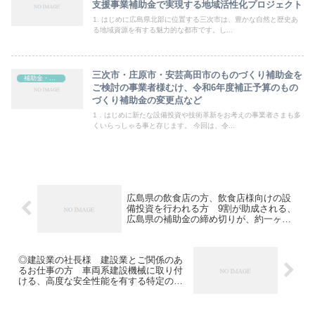
支援事業補助金で実現する地域活性化プロジェクト
1. はじめに広島県北部に位置する三次市は、豊かな自然と歴史あ
る地域資源を有する魅力的な都市です。し...
三次市・庄原市・安芸高田市のものづくり補助金を
補助金・助成金
ご検討の事業者様むけ、令和6年度補正予算のもの
づくり補助金の変更点など
1．はじめに新たな設備投資や技術革新をお考えの事業者さまも多
くいらっしゃる事と存じます。 今回は、令...
広島県の飲食店の方、飲食店様向けの設
備投資を行われる方 9割が助成される、
広島県の補助金の締め切りが、約一ヶ月
となりました。
◎建設業の社長様 建設業とご関係のあ
るお仕事の方 車両系建設機械に取り付
ける、高度な安全性能を有する特定の安
全装置を購入の際の補助金が、今月19日
から月末まで申込延長になりました！一
機あたり最大100万円の補助です。