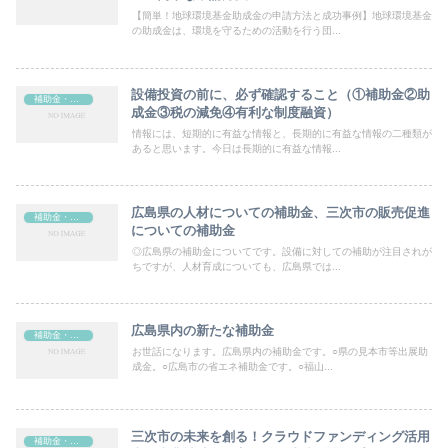
【簡単！地球環境基金助成金の申請方法と成功事例】地球環境基金
の助成金は、環境を守るための活動を行う団...
設備投資の前に、必ず確認すること（①補助金②助
補助金・助成金
成金③税の減免④有利な制度融資）
情報には、短期的に有益な情報と、長期的に有益な情報の二種類が
あると思います。今日は長期的に有益な情報...
広島県の人材についての補助金、三次市の販売促進
補助金・助成金
についての補助金
◎広島県の補助金についてです。設備に対しての補助が注目されが
ちですが、人材育成についても、広島県では...
広島県内の新たな補助金
補助金・助成金
お世話になります。広島県内の補助金です。○県の見本市等出展助
成金。○広島市の省エネ補助金です。○福山...
三次市の未来を創る！クラウドファンディング活用
補助金・助成金