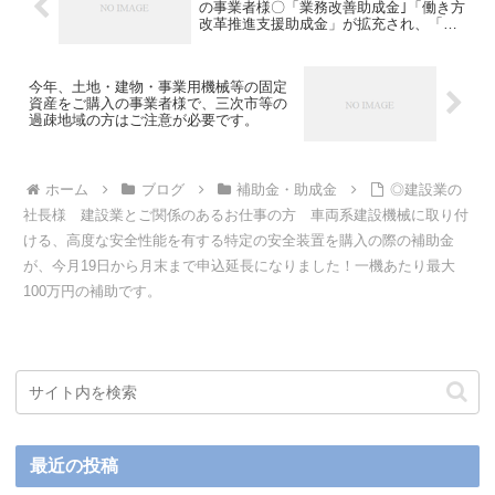
の事業者様〇「業務改善助成金｣「働き方
改革推進支援助成金」が拡充され、「人
材開発支援助成金【事業展開等リスキリ
ング支援コース（仮称） 】の新設」がな
される予定です。
今年、土地・建物・事業用機械等の固定
資産をご購入の事業者様で、三次市等の
過疎地域の方はご注意が必要です。
ホーム
ブログ
補助金・助成金
◎建設業の
社長様 建設業とご関係のあるお仕事の方 車両系建設機械に取り付
ける、高度な安全性能を有する特定の安全装置を購入の際の補助金
が、今月19日から月末まで申込延長になりました！一機あたり最大
100万円の補助です。
最近の投稿