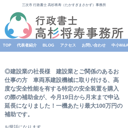
三次市 行政書士 高杉将寿（たかすぎまさかず）事務所
TOP
代表者紹介
BLOG
アクセス
お問い合わせ
中小M&
◎建設業の社長様 建設業とご関係のあるお
仕事の方 車両系建設機械に取り付ける、高
度な安全性能を有する特定の安全装置を購入
の際の補助金が、今月19日から月末まで申込
延長になりました！一機あたり最大100万円の
補助です。
お世話になります。