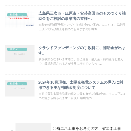
広島県三次市・庄原市・安芸高田市のものづくり補
補助金・助成金
助金をご検討の事業者の皆様へ
令和6年度補正予算ものづくり補助金のご案内こんにちは。広島県
三次市で行政書士を務めております高杉将寿...
クラウドファンディングの手数料に、補助金が出ま
補助金・助成金
す。
新規事業をなさいます際に、自己資金・借入金・補助金等と並ん
で、最近利用される方が非常に増えていらっし...
2024年10月現在、太陽光発電システムの導入に利
補助金・助成金
用できる主な補助金制度について
自家消費型太陽光発電の導入に最も有効な補助金は、主に以下の3
つの源から得られます：目次1. 環境省の...
〇省エネ工事をお考えの方、省エネ工事