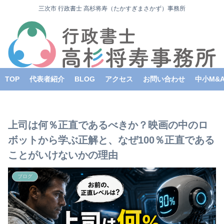
三次市 行政書士 高杉将寿（たかすぎまさかず）事務所
TOP
代表者紹介
BLOG
アクセス
お問い合わせ
中小M&
上司は何％正直であるべきか？映画の中のロ
ボットから学ぶ正解と、なぜ100％正直である
ことがいけないかの理由
ブログ