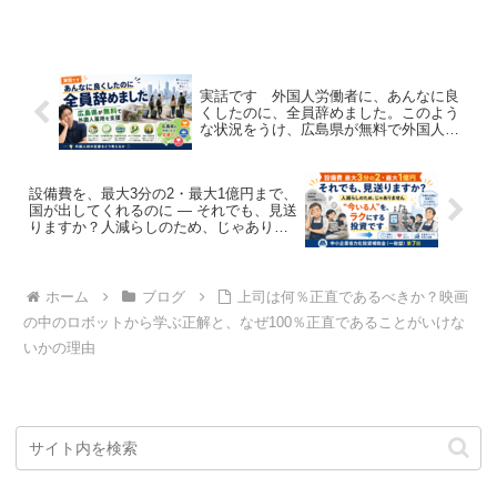
実話です 外国人労働者に、あんなに良
くしたのに、全員辞めました。このよう
な状況をうけ、広島県が無料で外国人労
働者雇用の支援を行います。
設備費を、最大3分の2・最大1億円まで、
国が出してくれるのに ― それでも、見送
りますか？人減らしのため、じゃありま
せん。“今いる人”を、ラクにするための投
資です。
ホーム
ブログ
上司は何％正直であるべきか？映画
の中のロボットから学ぶ正解と、なぜ100％正直であることがいけな
いかの理由