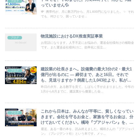
ブログ
っていません💦
💸 携帯代が、月に数万円から、月1,600円になりました。 ✨ それ
でも、何ひとつ、困っていませ...
物流施設におけるDX推進実証事業
ブログ
お世話になります。人手不足にお悩みの、運送会社様向けの補助金
です。また運送会社様向けに、効率化に役立...
建設業の社長さまへ。設備費の最大3分の2・最大1
ブログ
億円が出るのに ― 締切まで、あと16日。それで
も、見送りますか？倒産した1,043社より、私が怖
いのは ―静かにやめた、4,894社です。
昨日の夕方、ある数字を見て、しばらく手が止まりました。今年の
1月から6月までに、建設業から撤退した会...
これから日本は、みんなが平等に、貧しくなってい
ブログ
きます。会社を守るお金と、家族を守るお金は、分
けておいてください。橘玲『プアジャパン』を、中
小企業の社長の“資産防衛”として読む
最近、ある一冊の本を、読み終えました。橘玲さんの『プアジャパ
ン』（プレジデント社）という本です。メッ...