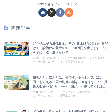
takasugiをフォローする
関連記事
どうせ上がる最低賃金。その“賃上げ”に合わせるだ
ブログ
けで、設備代の最大80% 600万円が戻ります 知
らずに、取り逃さないで
先週の、6月26日のことです。今年の最低賃金を、いくら上げる
か。その話し合いが、いよいよ始まりました...
知らんと、ほんとに、損です。採用1人で、12万
ブログ
円、もらえる。国の制度の話を、書きます。〜 月
最大4万円×3か月 〜〜 国が、応援してくれま
す 〜
👨‍💼 採用するなら、 ハローワークの紹介状を、 必ず先
に、取ってください。人手不足で、猫...
ドコモを、やめました。月1,600円で、何ひとつ困