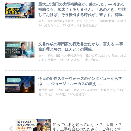
最大1.5億円の大型補助金が、終わった。― 今ある
ブログ
補助金も、永遠じゃありません。「あのとき、申請
しておけば」そう後悔する時代が、来ます。補助金
の「特需」が終わる前に、知っておいてほしいこと
国が、補助金政策を見直す、と言いました。「補助金特需」の時代
が、終わろうとしています。今ある補助金が...
文書作成の専門家の行政書士だから、言える ―事
ブログ
務処理とAIの、ほんとうの関係。
まず、私の、情けない失敗談から、書かせてください。最近、締切
のある仕事が、もたもたと遅れて、間に合わ...
今日の新作スターウォーズのインタビューから学
ブログ
ぶ。― ジョージ・ルーカスの教え ―
🌟情熱（J）・情報（J）・金融（K）の3つで、社長さまを応援す
る。それが、私の道、JJK応援道です。...
知っていると知っていないで、大違いで
す。上手な会社のたたみ方、ご存じです