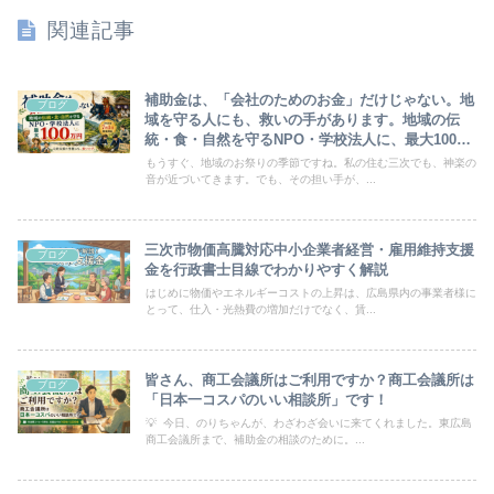
関連記事
補助金は、「会社のためのお金」だけじゃない。地
ブログ
域を守る人にも、救いの手があります。地域の伝
統・食・自然を守るNPO・学校法人に、最大100万
円。国が助けてくれいないからこそ。
もうすぐ、地域のお祭りの季節ですね。私の住む三次でも、神楽の
音が近づいてきます。でも、その担い手が、...
三次市物価高騰対応中小企業者経営・雇用維持支援
ブログ
金を行政書士目線でわかりやすく解説
はじめに物価やエネルギーコストの上昇は、広島県内の事業者様に
とって、仕入・光熱費の増加だけでなく、賃...
皆さん、商工会議所はご利用ですか？商工会議所は
ブログ
「日本一コスパのいい相談所」です！
💡 今日、のりちゃんが、わざわざ会いに来てくれました。東広島
商工会議所まで、補助金の相談のために。...