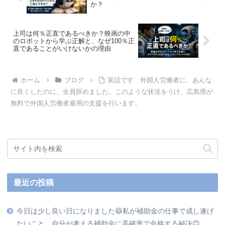
か？
上司は何％正直であるべきか？映画の中
のロボットから学ぶ正解と、なぜ100％正
直であることがいけないかの理由
ホーム
ブログ
実話です 外国人労働者に、あんな
に良くしたのに、全員辞めました。このような状況をうけ、広島県が
無料で外国人労働者雇用の支援を行います。
最近の投稿
今日は少し良い日になりました😄私が補助金の仕事で成し遂げ
たいこと、自分が考える補助金に高確率で合格する秘訣😊