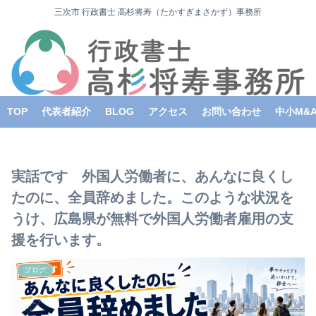
三次市 行政書士 高杉将寿（たかすぎまさかず）事務所
TOP
代表者紹介
BLOG
アクセス
お問い合わせ
中小M&
実話です 外国人労働者に、あんなに良くし
たのに、全員辞めました。このような状況を
うけ、広島県が無料で外国人労働者雇用の支
援を行います。
ブログ