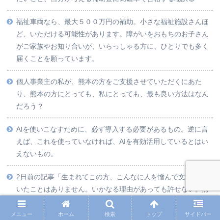
福祉車両なら、最大５００万円の補助。小さな福祉施設さんほ
ど、いただける可能性があります。障がいをおもちのお子さん
がご家族やお知り合いが、いらっしゃる方に、ひとりでも多く
届くことを願っています。
個人事業主の私が、熊本の方をご支援させていただくにあた
り、熊本の方にとっても、私にとっても、最も良い方法はなん
だろう？
AIを使いこなすために、必ず導入する必要があるもの。逆に言
えば、これを使っていなければ、AIを有効活用しているとはい
えないもの。
2日前の記事「生まれてこの方、こんなに人を憎んで文章を書
いたことはありません。いかなる理由があっても許せない。熊
本の地震について思うこと。」の結果が、明らかになりまし
た。単純な勧善懲悪にとどまらない、会社の危機管理の教訓。
メニュー
ホーム
検索
トップ
サイドバー