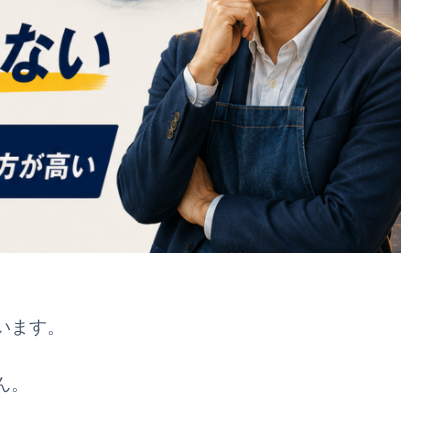
。
います。
ん。