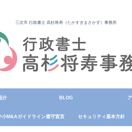
三次市 行政書士 高杉将寿（たかすぎまさかず）事務所
紹介
BLOG
ア
中小M&Aガイドライン遵守宣言
セキュリティ基本方針