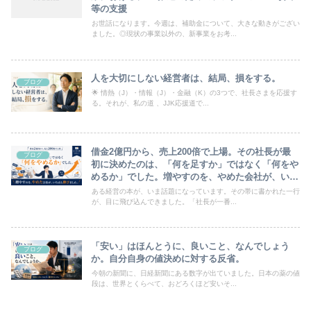
等の支援
お世話になります。今週は、補助金について、大きな動きがござい
ました。◎現状の事業以外の、新事業をお考...
人を大切にしない経営者は、結局、損をする。
ブログ
🌟 情熱（J）・情報（J）・金融（K）の3つで、社長さまを応援す
る。それが、私の道 、JJK応援道で...
借金2億円から、売上200倍で上場。その社長が最
ブログ
初に決めたのは、「何を足すか」ではなく「何をや
めるか」でした。増やすのを、やめた会社が、いち
ばん伸びました。
ある経営の本が、いま話題になっています。その帯に書かれた一行
が、目に飛び込んできました。「社長が一番...
「安い」はほんとうに、良いこと、なんでしょう
ブログ
か。自分自身の値決めに対する反省。
今朝の新聞に、日経新聞にある数字が出ていました。日本の薬の値
段は、世界とくらべて、おどろくほど安いそ...