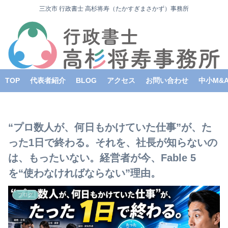
三次市 行政書士 高杉将寿（たかすぎまさかず）事務所
TOP
代表者紹介
BLOG
アクセス
お問い合わせ
中小M&
“プロ数人が、何日もかけていた仕事”が、た
った1日で終わる。それを、社長が知らないの
は、もったいない。経営者が今、Fable 5
を“使わなければならない”理由。
ブログ