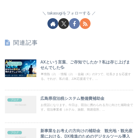
takasugiをフォローする
関連記事
AXという言葉、ご存知でしたか？私は存じ上げま
ブログ
せんでした💦
🌟情熱（J）・情報（J）・金融（K）の3つで、社長さまを応援す
る。それが、私の道、JJK応援道です。...
広島県宿泊税システム整備費補助金
ブログ
お世話になります。今日は、宿泊に携わられる方に向けた補助金で
す。宿泊事業者（ホテル、旅館、簡易宿所、...
新事業をお考えの方向けの補助金 観光地・観光産
ブログ
業における、DX推進のためのデジタルツール導入