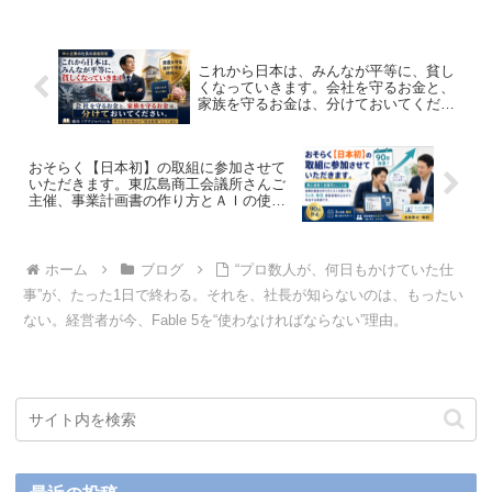
これから日本は、みんなが平等に、貧し
くなっていきます。会社を守るお金と、
家族を守るお金は、分けておいてくださ
い。橘玲『プアジャパン』を、中小企業
の社長の“資産防衛”として読む
おそらく【日本初】の取組に参加させて
いただきます。東広島商工会議所さんご
主催、事業計画書の作り方とＡＩの使い
方を、３か月、毎日、経営者様のとなり
で伴走する取組です。
ホーム
ブログ
“プロ数人が、何日もかけていた仕
事”が、たった1日で終わる。それを、社長が知らないのは、もったい
ない。経営者が今、Fable 5を“使わなければならない”理由。