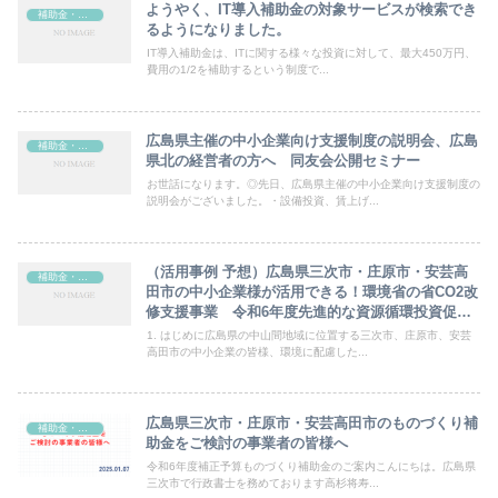
ようやく、IT導入補助金の対象サービスが検索でき
補助金・助成金
るようになりました。
IT導入補助金は、ITに関する様々な投資に対して、最大450万円、
費用の1/2を補助するという制度で...
広島県主催の中小企業向け支援制度の説明会、広島
補助金・助成金
県北の経営者の方へ 同友会公開セミナー
お世話になります。◎先日、広島県主催の中小企業向け支援制度の
説明会がございました。・設備投資、賃上げ...
（活用事例 予想）広島県三次市・庄原市・安芸高
補助金・助成金
田市の中小企業様が活用できる！環境省の省CO2改
修支援事業 令和6年度先進的な資源循環投資促進
事業
1. はじめに広島県の中山間地域に位置する三次市、庄原市、安芸
高田市の中小企業の皆様、環境に配慮した...
広島県三次市・庄原市・安芸高田市のものづくり補
補助金・助成金
助金をご検討の事業者の皆様へ
令和6年度補正予算ものづくり補助金のご案内こんにちは。広島県
三次市で行政書士を務めております高杉将寿...