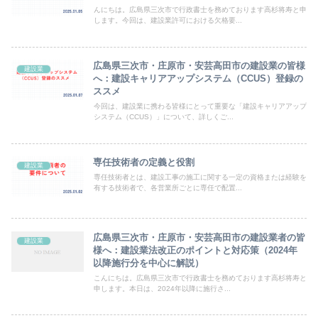
んにちは。広島県三次市で行政書士を務めております高杉将寿と申
します。今回は、建設業許可における欠格要...
広島県三次市・庄原市・安芸高田市の建設業の皆様
建設業
へ：建設キャリアアップシステム（CCUS）登録の
ススメ
今回は、建設業に携わる皆様にとって重要な「建設キャリアアップ
システム（CCUS）」について、詳しくご...
専任技術者の定義と役割
建設業
専任技術者とは、建設工事の施工に関する一定の資格または経験を
有する技術者で、各営業所ごとに専任で配置...
広島県三次市・庄原市・安芸高田市の建設業者の皆
建設業
様へ：建設業法改正のポイントと対応策（2024年
以降施行分を中心に解説）
こんにちは。広島県三次市で行政書士を務めております高杉将寿と
申します。本日は、2024年以降に施行さ...