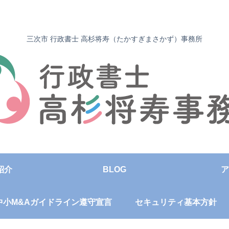
三次市 行政書士 高杉将寿（たかすぎまさかず）事務所
紹介
BLOG
ア
中小M&Aガイドライン遵守宣言
セキュリティ基本方針