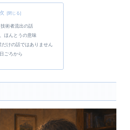
次
技術者流出の話
、ほんとうの意味
業だけの話ではありません
日ごろから