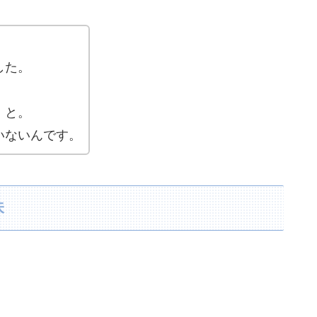
した。
、と。
いないんです。
味