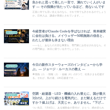
良かれと思って発した一言で、潰れていく人がいま
す ― その指摘が当たっているほど、危ないんです
正直に何でも言い合えるのなら、それで何でも許されるのでしょう
か。日本人は、謙虚が美徳とされています。...
今経営者がClaude Codeを学ばなければ、将来確実
ブログ
に会社は負ける。メイウェザー50戦無敗の信念と、
わたしが連休も休まない理由
——もし、あなたの大切な事業を、専門家にお任せされるなら。そ
の専門家は、休日に寝ている方でしょうか。...
今日の新作スターウォーズのインタビューから学
ブログ
ぶ。― ジョージ・ルーカスの教え ―
🌟情熱（J）・情報（J）・金融（K）の3つで、社長さまを応援す
る。それが、私の道、JJK応援道です。...
空調・給湯器・LED・機械の入れ替えに、国が最大
ブログ
3分の2。上がり続ける電気代に、まだ耐えるだけで
すか？値上げは、天災じゃ、ありません。“下げら
れる固定費”なんです。
つい先日、7月9日に、ある補助金の受付が、ひとつ、締め切られ