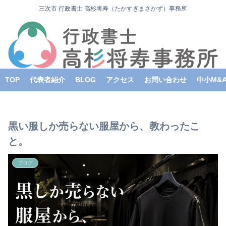
三次市 行政書士 高杉将寿（たかすぎまさかず）事務所
TOP
代表者紹介
BLOG
アクセス
お問い合わせ
中小M&
黒い服しか売らない服屋から、教わったこ
と。
ブログ