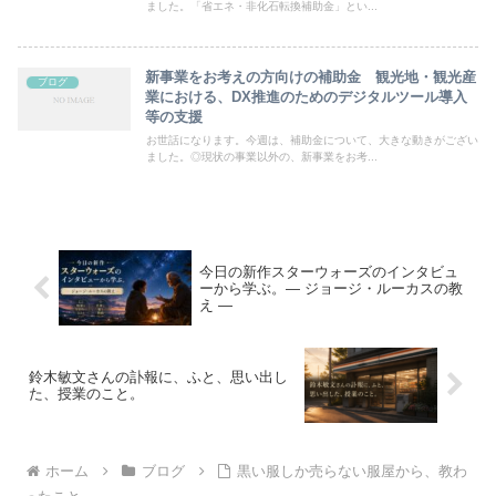
ました。「省エネ・非化石転換補助金」とい...
新事業をお考えの方向けの補助金 観光地・観光産
ブログ
業における、DX推進のためのデジタルツール導入
等の支援
お世話になります。今週は、補助金について、大きな動きがござい
ました。◎現状の事業以外の、新事業をお考...
今日の新作スターウォーズのインタビュ
ーから学ぶ。― ジョージ・ルーカスの教
え ―
鈴木敏文さんの訃報に、ふと、思い出し
た、授業のこと。
ホーム
ブログ
黒い服しか売らない服屋から、教わ