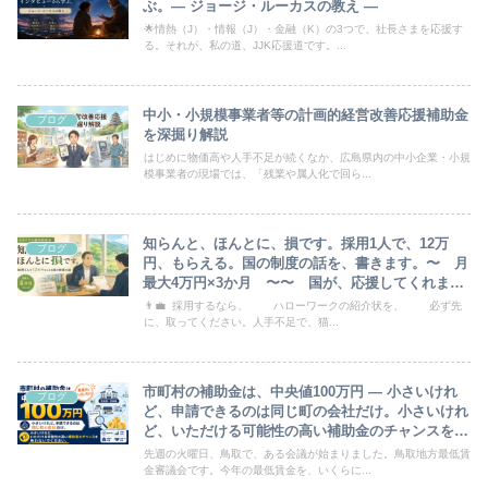
ぶ。― ジョージ・ルーカスの教え ―
🌟情熱（J）・情報（J）・金融（K）の3つで、社長さまを応援す
る。それが、私の道、JJK応援道です。...
中小・小規模事業者等の計画的経営改善応援補助金
ブログ
を深掘り解説
はじめに物価高や人手不足が続くなか、広島県内の中小企業・小規
模事業者の現場では、「残業や属人化で回ら...
知らんと、ほんとに、損です。採用1人で、12万
ブログ
円、もらえる。国の制度の話を、書きます。〜 月
最大4万円×3か月 〜〜 国が、応援してくれま
す 〜
👨‍💼 採用するなら、 ハローワークの紹介状を、 必ず先
に、取ってください。人手不足で、猫...
市町村の補助金は、中央値100万円 ― 小さいけれ
ブログ
ど、申請できるのは同じ町の会社だけ。小さいけれ
ど、いただける可能性の高い補助金のチャンスを失
わないでください。
先週の火曜日、鳥取で、ある会議が始まりました。鳥取地方最低賃
金審議会です。今年の最低賃金を、いくらに...