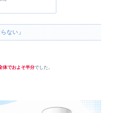
ならない」
全体でおよそ半分
でした。