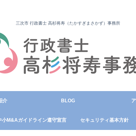
三次市 行政書士 高杉将寿（たかすぎまさかず）事務所
紹介
BLOG
ア
中小M&Aガイドライン遵守宣言
セキュリティ基本方針