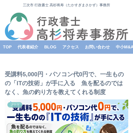
三次市 行政書士 高杉将寿（たかすぎまさかず）事務所
TOP
代表者紹介
BLOG
アクセス
お問い合わせ
中小M&
受講料5,000円・パソコン代0円で、一生もの
の「ITの技術」が手に入る 魚を配るのでは
なく、魚の釣り方を教えてくれる制度
ブログ