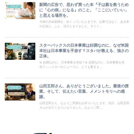
新聞の広告で、思わず買った本『子は親を救うため
ブログ
に「心の病」になる』のこと。「ここにいていい」
と思える場所を。
今朝の日経新聞を、めくっていたときです。記事ではなく、ある本
の広告に、ふと、目がとまりました。タイト...
スターバックスの日本事業は好調なのに、なぜ米国
ブログ
本社は日本事業を手放す？スタバが教える、強さの
正体。
☕ 好調なのに、日本事業を売却？☕ 好調なのに、日本事業を売
却？――スタバのニュースに、とても驚きま...
山田五郎さん、ありがとうございました。最後の授
ブログ
業。そして、伝えたい言葉、メメントモリへの感
謝。
山田五郎さん、心よりご冥福をお祈りいたします。先日、山田五郎
さんがお亡くなりになりました。心よりご冥...