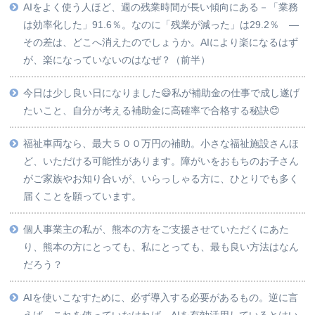
AIをよく使う人ほど、週の残業時間が長い傾向にある－「業務
は効率化した」91.6％。なのに「残業が減った」は29.2％ ―
その差は、どこへ消えたのでしょうか。AIにより楽になるはず
が、楽になっていないのはなぜ？（前半）
今日は少し良い日になりました😄私が補助金の仕事で成し遂げ
たいこと、自分が考える補助金に高確率で合格する秘訣😊
福祉車両なら、最大５００万円の補助。小さな福祉施設さんほ
ど、いただける可能性があります。障がいをおもちのお子さん
がご家族やお知り合いが、いらっしゃる方に、ひとりでも多く
届くことを願っています。
個人事業主の私が、熊本の方をご支援させていただくにあた
り、熊本の方にとっても、私にとっても、最も良い方法はなん
だろう？
AIを使いこなすために、必ず導入する必要があるもの。逆に言
えば、これを使っていなければ、AIを有効活用しているとはい