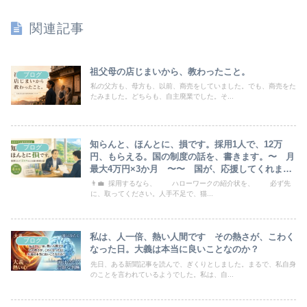
関連記事
祖父母の店じまいから、教わったこと。
ブログ
私の父方も、母方も、以前、商売をしていました。でも、商売をた
たみました。どちらも、自主廃業でした。そ...
知らんと、ほんとに、損です。採用1人で、12万
ブログ
円、もらえる。国の制度の話を、書きます。〜 月
最大4万円×3か月 〜〜 国が、応援してくれま
す 〜
👨‍💼 採用するなら、 ハローワークの紹介状を、 必ず先
に、取ってください。人手不足で、猫...
私は、人一倍、熱い人間です その熱さが、こわく
ブログ
なった日。大義は本当に良いことなのか？
先日、ある新聞記事を読んで、ぎくりとしました。まるで、私自身
のことを言われているようでした。私は、自...