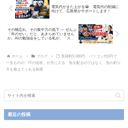
電気代がまた上がる😭 電気代の削減に
向けて、広島県がサポートします！
その物忘れ、その集中力の低下 ― ぜんぶ
「年のせい」だと、あきらめていません
か。AIの勉強会をしている私が、「スマ
ホを置く時間」を、おすすめします。恐
怖！いま増えている「スマホ認知
症」！！
ホーム
ブログ
受講料5,000円・パソコン代0円で、
一生ものの「ITの技術」が手に入る 魚を配るのではなく、魚の釣り
方を教えてくれる制度
最近の投稿